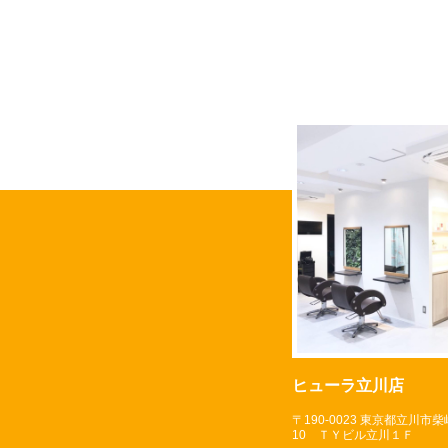
ヒューラ立川店
〒190-0023 東京都立川市柴崎
10 ＴＹビル立川１Ｆ