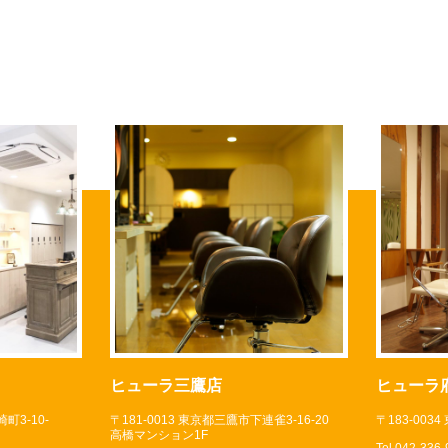
ヒューラ三鷹店
ヒューラ
町3-10-
〒181-0013 東京都三鷹市下連雀3-16-20
〒183-003
高橋マンション1F
Tel 042-336