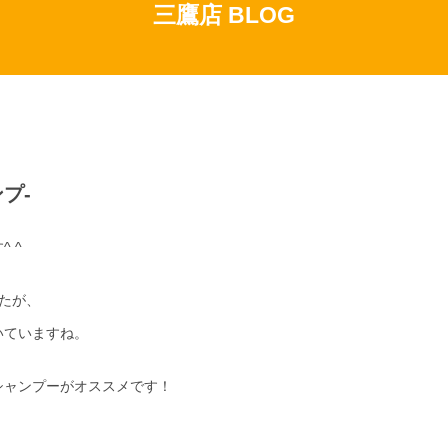
三鷹店 BLOG
プ-
 ^
たが、
いていますね。
シャンプーがオススメです！