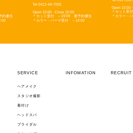
Tel 0422-49-7055
Open 10:00 -
＊カット受付
Open 10:00 - Close 20:00
要予約優先
＊カット受付 ～19:00 要予約優先
＊カラー・パ
00
＊カラー・パーマ受付 ～18:00
SERVICE
INFOMATION
RECRUIT
ヘアメイク
スタジオ撮影
着付け
ヘッドスパ
ブライダル