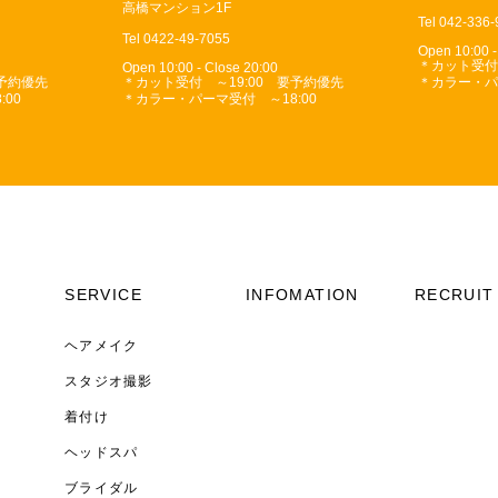
高橋マンション1F
Tel 042-336
Tel 0422-49-7055
Open 10:00 -
＊カット受付
Open 10:00 - Close 20:00
要予約優先
＊カット受付 ～19:00 要予約優先
＊カラー・パ
00
＊カラー・パーマ受付 ～18:00
SERVICE
INFOMATION
RECRUIT
ヘアメイク
スタジオ撮影
着付け
ヘッドスパ
ブライダル