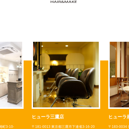
ヒューラ三鷹店
ヒューラ
町3-10-
〒181-0013 東京都三鷹市下連雀3-16-20
〒183-003