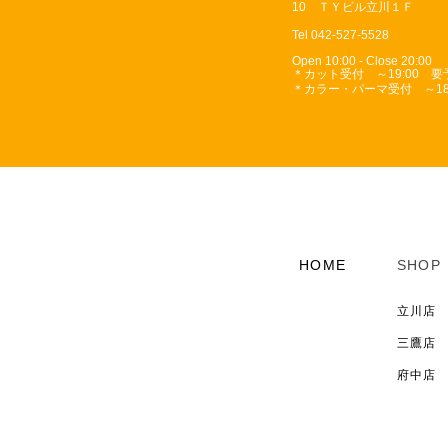
10 ＴＹビル立川１Ｆ
Tel 042-527-5528
Open 10:00 - Close 20:00
＊カット受付 ～19:00 
＊カラー・パーマ受付 ～18:
HOME
SHOP
立川店
三鷹店
府中店