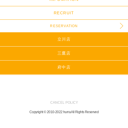
RECRUIT
RESERVATION
立川店
三鷹店
府中店
CANCEL POLICY
Copyright © 2010-2022 hurra All Rights Reserved